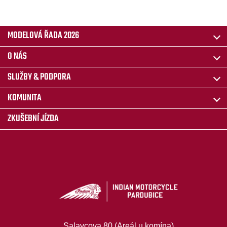
MODELOVÁ ŘADA 2026
O NÁS
SLUŽBY & PODPORA
KOMUNITA
ZKUŠEBNÍ JÍZDA
Salavcova 80 (Areál u komína)