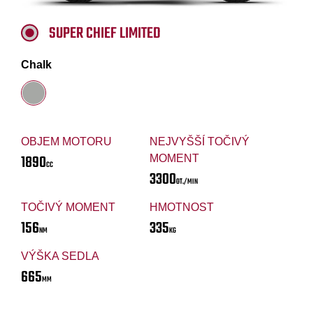
SUPER CHIEF LIMITED
Chalk
OBJEM MOTORU
NEJVYŠŠÍ TOČIVÝ
1890
MOMENT
CC
3300
OT./MIN
TOČIVÝ MOMENT
HMOTNOST
156
335
NM
KG
VÝŠKA SEDLA
665
MM