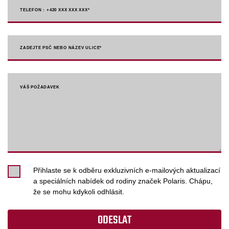
TELEFON : +420 XXX XXX XXX
*
ZADEJTE PSČ NEBO NÁZEV ULICE*
VÁŠ POŽADAVEK
Přihlaste se k odběru exkluzivních e-mailových aktualizací
a speciálních nabídek od rodiny značek Polaris. Chápu,
že se mohu kdykoli odhlásit.