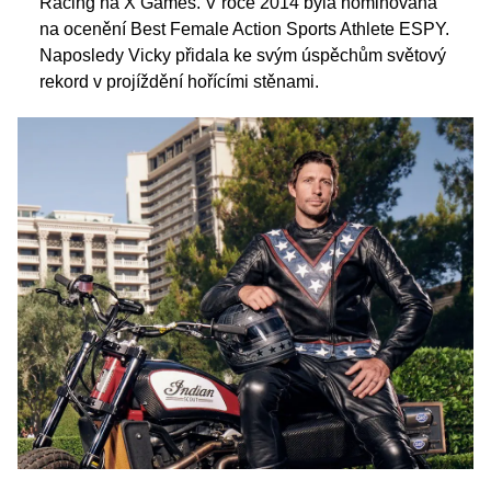
Racing na X Games. V roce 2014 byla nominována
na ocenění Best Female Action Sports Athlete ESPY.
Naposledy Vicky přidala ke svým úspěchům světový
rekord v projíždění hořícími stěnami.