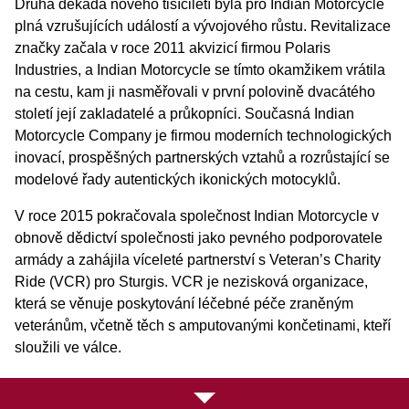
Druhá dekáda nového tisíciletí byla pro Indian Motorcycle
plná vzrušujících událostí a vývojového růstu. Revitalizace
značky začala v roce 2011 akvizicí firmou Polaris
Industries, a Indian Motorcycle se tímto okamžikem vrátila
na cestu, kam ji nasměřovali v první polovině dvacátého
století její zakladatelé a průkopníci. Současná Indian
Motorcycle Company je firmou moderních technologických
inovací, prospěšných partnerských vztahů a rozrůstající se
modelové řady autentických ikonických motocyklů.
V roce 2015 pokračovala společnost Indian Motorcycle v
obnově dědictví společnosti jako pevného podporovatele
armády a zahájila víceleté partnerství s Veteran’s Charity
Ride (VCR) pro Sturgis. VCR je nezisková organizace,
která se věnuje poskytování léčebné péče zraněným
veteránům, včetně těch s amputovanými končetinami, kteří
sloužili ve válce.